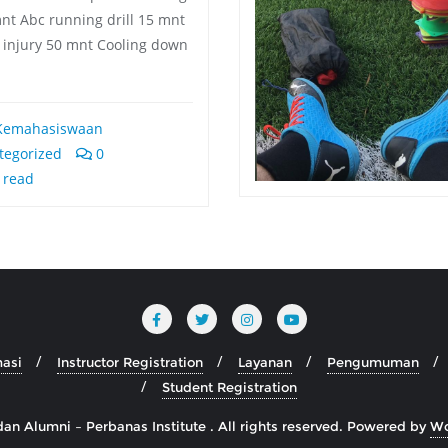
nt Abc running drill 15 mnt
+ injury 50 mnt Cooling down
Kemahasiswaan
egorized
0
 read
masi
Instructor Registration
Layanan
Pengumuman
Student Registration
 Alumni – Perbanas Institute . All rights reserved.
Powered by
Wo