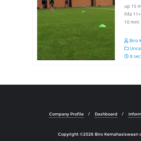
up 15 m
Fifa 11
10 mnt
Biro 
Uncat
8 sec
Company Profile
Dashboard
Infor
Copyright ©2026 Biro Kemahasiswaan dan