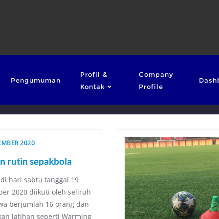
Profil &
Company
Pengumuman
Dash
Kontak
Profile
EMBER 2020
n rutin sepakbola
di hari sabtu tanggal 19
er 2020 diikuti oleh seliruh
a berjumlah 16 orang dan
an latihan seperti Warming