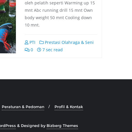
oleh pelatih seperti Warming up 15
mnt Abc running drill 15 mnt Own
body weight 50 mnt Cooling down
10 mnt.
PTI
Prestasi Olahraga & Seni
0
7 sec read
Peraturan & Pedoman
Profil & Kontak
rdPress
&
Designed by
Bizberg Themes