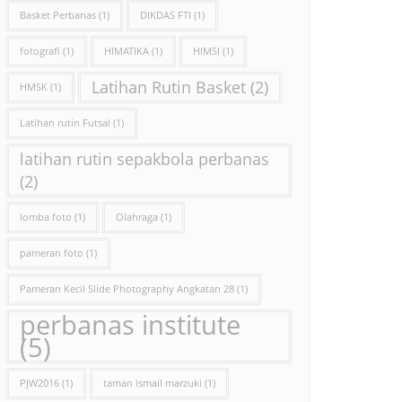
Basket Perbanas
(1)
DIKDAS FTI
(1)
fotografi
(1)
HIMATIKA
(1)
HIMSI
(1)
Latihan Rutin Basket
(2)
HMSK
(1)
Latihan rutin Futsal
(1)
latihan rutin sepakbola perbanas
(2)
lomba foto
(1)
Olahraga
(1)
pameran foto
(1)
Pameran Kecil Slide Photography Angkatan 28
(1)
perbanas institute
(5)
PJW2016
(1)
taman ismail marzuki
(1)