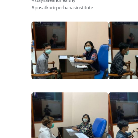
#pusatkarirperbanasinstitute