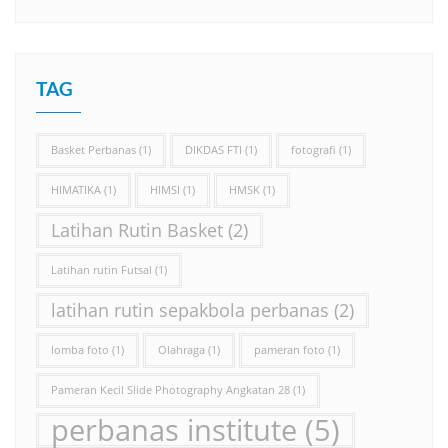
TAG
Basket Perbanas
(1)
DIKDAS FTI
(1)
fotografi
(1)
HIMATIKA
(1)
HIMSI
(1)
HMSK
(1)
Latihan Rutin Basket
(2)
Latihan rutin Futsal
(1)
latihan rutin sepakbola perbanas
(2)
lomba foto
(1)
Olahraga
(1)
pameran foto
(1)
Pameran Kecil Slide Photography Angkatan 28
(1)
perbanas institute
(5)