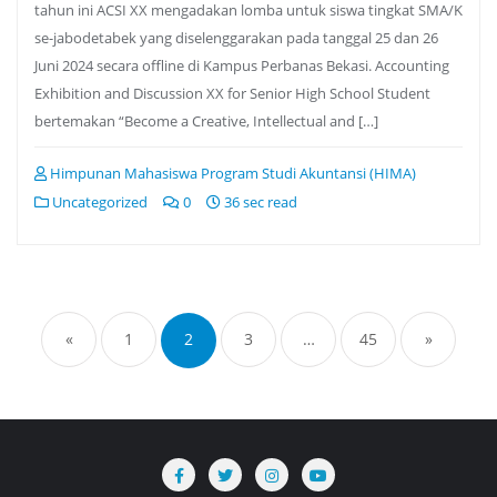
tahun ini ACSI XX mengadakan lomba untuk siswa tingkat SMA/K
se-jabodetabek yang diselenggarakan pada tanggal 25 dan 26
Juni 2024 secara offline di Kampus Perbanas Bekasi. Accounting
Exhibition and Discussion XX for Senior High School Student
bertemakan “Become a Creative, Intellectual and […]
Himpunan Mahasiswa Program Studi Akuntansi (HIMA)
Uncategorized
0
36 sec read
Paginasi
pos
«
1
2
3
…
45
»